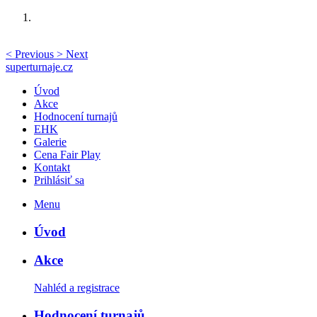
<
Previous
>
Next
superturnaje.cz
Úvod
Akce
Hodnocení turnajů
EHK
Galerie
Cena Fair Play
Kontakt
Prihlásiť sa
Menu
Úvod
Akce
Nahléd a registrace
Hodnocení turnajů