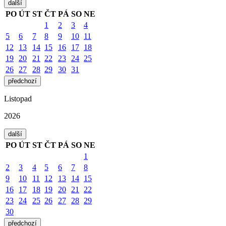
další
PO
ÚT
ST
ČT
PÁ
SO
NE
1
2
3
4
5
6
7
8
9
10
11
12
13
14
15
16
17
18
19
20
21
22
23
24
25
26
27
28
29
30
31
předchozí
Listopad
2026
další
PO
ÚT
ST
ČT
PÁ
SO
NE
1
2
3
4
5
6
7
8
9
10
11
12
13
14
15
16
17
18
19
20
21
22
23
24
25
26
27
28
29
30
předchozí