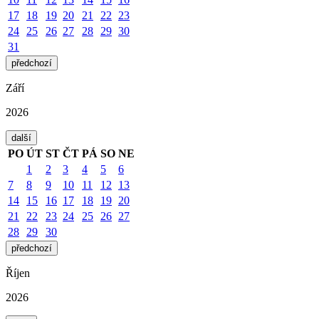
17
18
19
20
21
22
23
24
25
26
27
28
29
30
31
předchozí
Září
2026
další
PO
ÚT
ST
ČT
PÁ
SO
NE
1
2
3
4
5
6
7
8
9
10
11
12
13
14
15
16
17
18
19
20
21
22
23
24
25
26
27
28
29
30
předchozí
Říjen
2026