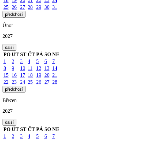
18
19
20
21
22
23
24
25
26
27
28
29
30
31
předchozí
Únor
2027
další
PO
ÚT
ST
ČT
PÁ
SO
NE
1
2
3
4
5
6
7
8
9
10
11
12
13
14
15
16
17
18
19
20
21
22
23
24
25
26
27
28
předchozí
Březen
2027
další
PO
ÚT
ST
ČT
PÁ
SO
NE
1
2
3
4
5
6
7