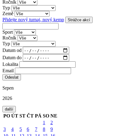
Ročník
Typ
Země
Přidejte nový turnaj, nový kemp
Strážce akcí
Sport
Ročník
Typ
Datum od
Datum do
Lokalita
Email
Srpen
2026
další
PO
ÚT
ST
ČT
PÁ
SO
NE
1
2
3
4
5
6
7
8
9
10
11
12
13
14
15
16