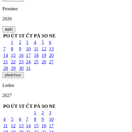
Prosinec
2026
další
PO
ÚT
ST
ČT
PÁ
SO
NE
1
2
3
4
5
6
7
8
9
10
11
12
13
14
15
16
17
18
19
20
21
22
23
24
25
26
27
28
29
30
31
předchozí
Leden
2027
PO
ÚT
ST
ČT
PÁ
SO
NE
1
2
3
4
5
6
7
8
9
10
11
12
13
14
15
16
17