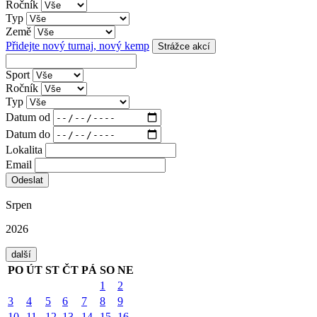
Ročník
Typ
Země
Přidejte nový turnaj, nový kemp
Strážce akcí
Sport
Ročník
Typ
Datum od
Datum do
Lokalita
Email
Srpen
2026
další
PO
ÚT
ST
ČT
PÁ
SO
NE
1
2
3
4
5
6
7
8
9
10
11
12
13
14
15
16