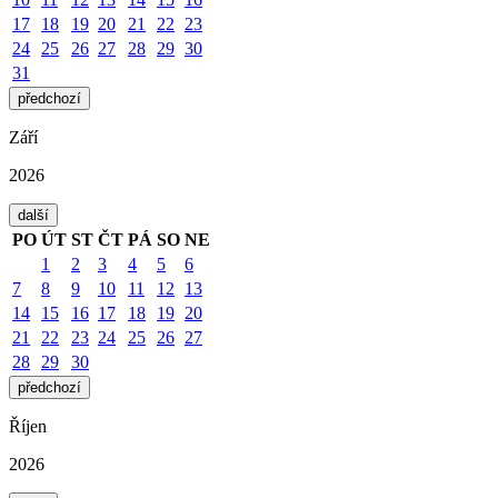
17
18
19
20
21
22
23
24
25
26
27
28
29
30
31
předchozí
Září
2026
další
PO
ÚT
ST
ČT
PÁ
SO
NE
1
2
3
4
5
6
7
8
9
10
11
12
13
14
15
16
17
18
19
20
21
22
23
24
25
26
27
28
29
30
předchozí
Říjen
2026