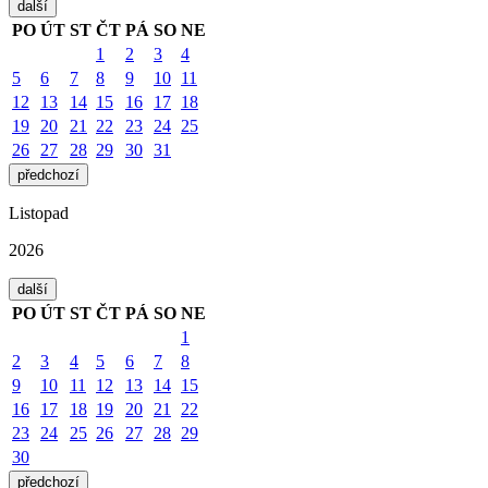
další
PO
ÚT
ST
ČT
PÁ
SO
NE
1
2
3
4
5
6
7
8
9
10
11
12
13
14
15
16
17
18
19
20
21
22
23
24
25
26
27
28
29
30
31
předchozí
Listopad
2026
další
PO
ÚT
ST
ČT
PÁ
SO
NE
1
2
3
4
5
6
7
8
9
10
11
12
13
14
15
16
17
18
19
20
21
22
23
24
25
26
27
28
29
30
předchozí