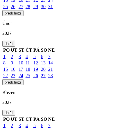
18
19
20
21
22
23
24
25
26
27
28
29
30
31
předchozí
Únor
2027
další
PO
ÚT
ST
ČT
PÁ
SO
NE
1
2
3
4
5
6
7
8
9
10
11
12
13
14
15
16
17
18
19
20
21
22
23
24
25
26
27
28
předchozí
Březen
2027
další
PO
ÚT
ST
ČT
PÁ
SO
NE
1
2
3
4
5
6
7