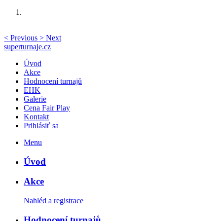
<
Previous
>
Next
superturnaje.cz
Úvod
Akce
Hodnocení turnajů
EHK
Galerie
Cena Fair Play
Kontakt
Prihlásiť sa
Menu
Úvod
Akce
Nahléd a registrace
Hodnocení turnajů