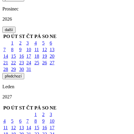
Prosinec
2026
další
PO
ÚT
ST
ČT
PÁ
SO
NE
1
2
3
4
5
6
7
8
9
10
11
12
13
14
15
16
17
18
19
20
21
22
23
24
25
26
27
28
29
30
31
předchozí
Leden
2027
PO
ÚT
ST
ČT
PÁ
SO
NE
1
2
3
4
5
6
7
8
9
10
11
12
13
14
15
16
17